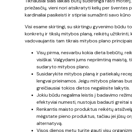
Tikriausiai šiais laikais būtų sudėtinga rasti moterį
priežasčių, vieni nori atsikratyti kelių per šventes p
kardinaliai pasikeisti ir stipriai sumažinti savo kūno
Visi esame skirtingi, su skirtingu gyvenimo būdu t
konkretų ir tikslų mitybos planą, reikėtų užtikrinti
vadovaujantis tam tikrais mitybos plano principais
Visų pirma, nesvarbu kokia dieta bebūtų, reikia
visiškai. Valgydami jums nepriimtiną maistą, ti
sudaryto mitybos plano.
Susidarykite mitybos planą ir patiekalų recep
lengvai prieinamos. Jeigu mitybos planas bus 
greičiausiai tokios dietos negalėsite laikytis.
Jokiu būdu negalima leistis į badavimo režim
efektyviai numesti, nustojus badauti greitai 
Renkantis maisto produktus reikėtų atsižvelgt
mėgstate pieno produktus, tačiau jei jūsų o
alternatyvą.
Visos dienos metu turite gauti visų organiz