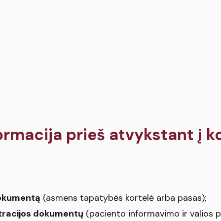
ormacija prieš atvykstant į k
dokumentą
(asmens tapatybės kortelė arba pasas);
stracijos dokumentų
(paciento informavimo ir valios 