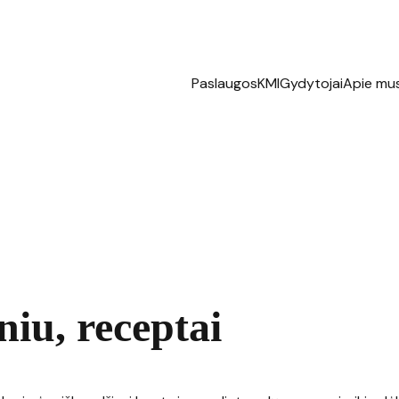
Paslaugos
KMI
Gydytojai
Apie mu
niu, receptai