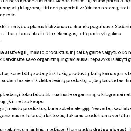
, kuri nėra išbandžiusi bent vienos dietos. Jų mums prireikia dėl
riaugusių kilogramų, kiti nori pagerinti virškinimo sistemą, treti
 apimtis.
odėl ir mitybos planus kiekvienas renkamės pagal save. Sudari
, kad tas planas tikrai būtų sėkmingas, o tą padaryti galima
.
 atsižvelgti į maisto produktus, ir į tai ką galite valgyti, o ko 
k kankinsite savo organizmą, ir greičiausiai nepavyks išlaikyti g
tus, kurie būtų sudaryti iš tokių produktų, kurių kainos jums 
sudarytas vien iš delikatesinių produktų, o jūsų biudžetas itin
ą, kadangi tokiu būdu tik nualinsite organizmą, o kilogramai ne
sugrįš ir net su kaupu.
i į maisto produktus, kurie sukelia alergiją. Nesvarbu, kad laba
rganizmas netoleruoja laktozės, tokiems produktams vertėtų r
mui reikalingų maistinių medžiagų (tam padės
dietos planas
)–