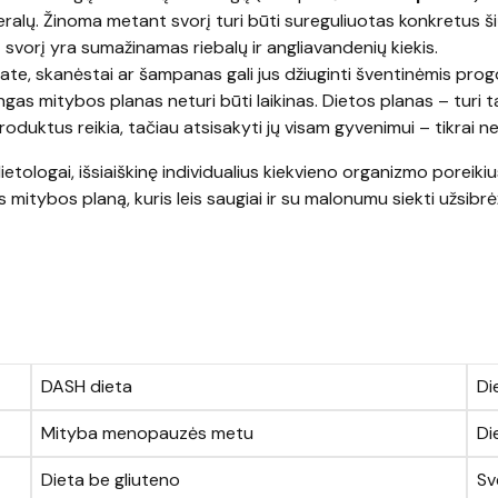
ineralų. Žinoma metant svorį turi būti sureguliuotas konkretus š
 svorį yra sumažinamas riebalų ir angliavandenių kiekis.
tate, skanėstai ar šampanas gali jus džiuginti šventinėmis prog
ngas mitybos planas neturi būti laikinas. Dietos planas – turi t
oduktus reikia, tačiau atsisakyti jų visam gyvenimui – tikrai ne
ietologai, išsiaiškinę individualius kiekvieno organizmo poreikiu
 mitybos planą, kuris leis saugiai ir su malonumu siekti užsibrė
DASH dieta
Di
Mityba menopauzės metu
Di
Dieta be gliuteno
Sv