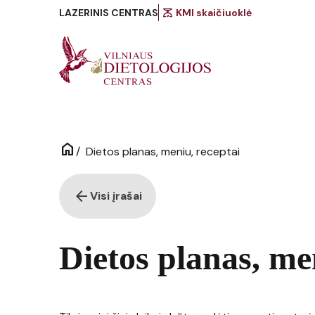
scale
LAZERINIS CENTRAS
KMI skaičiuoklė
home
/
Dietos planas, meniu, receptai
arrow_back
Visi įrašai
Dietos planas, me