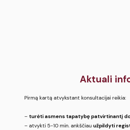
Aktuali inf
Pirmą kartą atvykstant konsultacijai reikia:
–
turėti asmens tapatybę patvirtinantį 
– atvykti 5-10 min. ankščiau
užpildyti regi