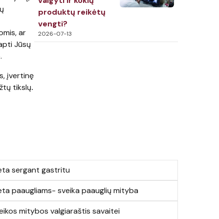
valgyti ir kokių
ių
produktų reikėtų
vengti?
omis, ar
2026-07-13
apti Jūsų
.
s, įvertinę
žtų tikslų
.
eta sergant gastritu
eta paaugliams- sveika paauglių mityba
eikos mitybos valgiaraštis savaitei