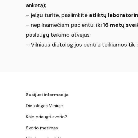
anketą);
– jeigu turite, pasiimkite
atliktų laboratori
– nepilnamečiam pacientui
iki 16 metų svei
paslaugų teikimo atvejus;
– Vilniaus dietologijos centre teikiamos t
Susijusi informacija
Dietologas Vilniuje
Kaip priaugti svorio?
Svorio metimas