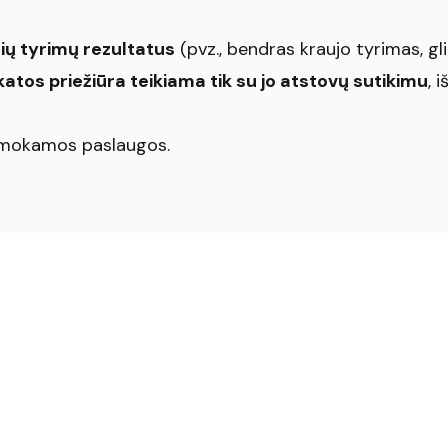
nių tyrimų rezultatus
(pvz., bendras kraujo tyrimas, gliu
katos priežiūra teikiama tik su jo atstovų sutikimu
, 
ik mokamos paslaugos.