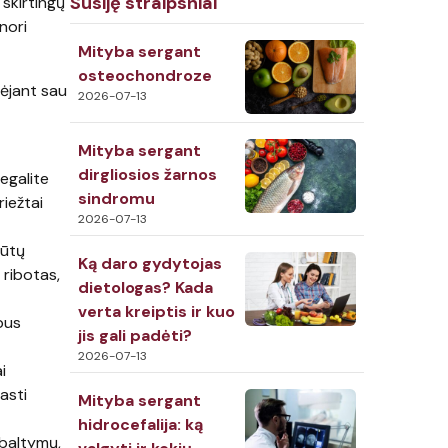
Susiję straipsniai
 skirtingų
 nori
Mityba sergant
osteochondroze
nėjant sau
2026-07-13
Mityba sergant
dirgliosios žarnos
negalite
sindromu
riežtai
2026-07-13
būtų
Ką daro gydytojas
 ribotas,
dietologas? Kada
verta kreiptis ir kuo
bus
jis gali padėti?
2026-07-13
i
asti
Mityba sergant
hidrocefalija: ką
 baltymų,