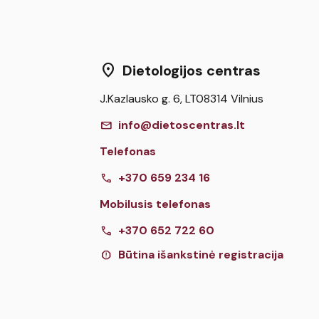
location_on
Dietologijos centras
J.Kazlausko g. 6, LT08314 Vilnius
mail
info@dietoscentras.lt
Telefonas
call
+370 659 234 16
Mobilusis telefonas
call
+370 652 722 60
report
Būtina išankstinė registracija