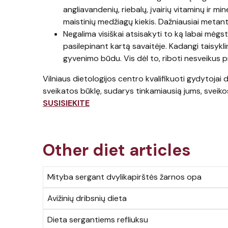
angliavandenių, riebalų, įvairių vitaminų ir m
maistinių medžiagų kiekis. Dažniausiai metant
Negalima visiškai atsisakyti to ką labai mėgs
pasilepinant kartą savaitėje. Kadangi taisykli
gyvenimo būdu. Vis dėl to, riboti nesveikus pr
Vilniaus dietologijos centro kvalifikuoti gydytojai d
sveikatos būklę, sudarys tinkamiausią jums, sveikos
SUSISIEKITE
Other diet articles
Mityba sergant dvylikapirštės žarnos opa
Avižinių dribsnių dieta
Dieta sergantiems refliuksu