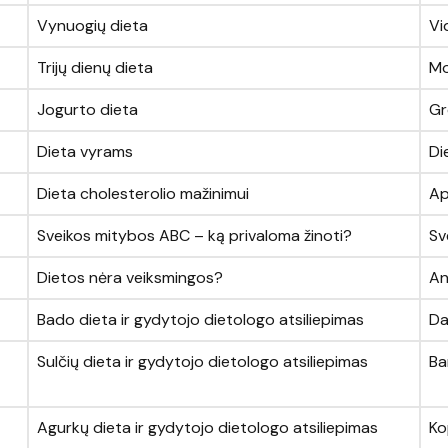
Vynuogių dieta
Vi
Trijų dienų dieta
Mo
Jogurto dieta
Gr
Dieta vyrams
Di
Dieta cholesterolio mažinimui
Ap
Sveikos mitybos ABC – ką privaloma žinoti?
Sv
Dietos nėra veiksmingos?
An
Bado dieta ir gydytojo dietologo atsiliepimas
Da
Sulčių dieta ir gydytojo dietologo atsiliepimas
Ba
Agurkų dieta ir gydytojo dietologo atsiliepimas
Ko