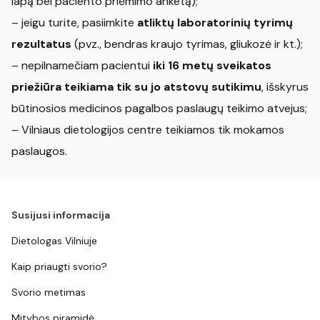
lapą bei paciento priėmimo anketą);
– jeigu turite, pasiimkite
atliktų laboratorinių tyrimų
rezultatus
(pvz., bendras kraujo tyrimas, gliukozė ir kt.);
– nepilnamečiam pacientui
iki 16 metų sveikatos
priežiūra teikiama tik su jo atstovų sutikimu
, išskyrus
būtinosios medicinos pagalbos paslaugų teikimo atvejus;
– Vilniaus dietologijos centre teikiamos tik mokamos
paslaugos.
Susijusi informacija
Dietologas Vilniuje
Kaip priaugti svorio?
Svorio metimas
Mitybos piramidė