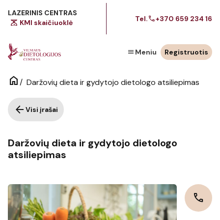
LAZERINIS CENTRAS
call
Tel.
+370 659 234 16
scale
KMI skaičiuoklė
menu
Meniu
Registruotis
home
/
Daržovių dieta ir gydytojo dietologo atsiliepimas
arrow_back
Visi įrašai
Daržovių dieta ir gydytojo dietologo
atsiliepimas
call