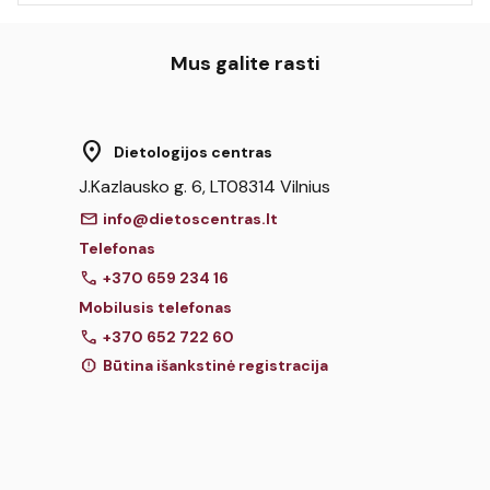
Mus galite rasti
location_on
Dietologijos centras
J.Kazlausko g. 6, LT08314 Vilnius
mail
info@dietoscentras.lt
Telefonas
call
+370 659 234 16
Mobilusis telefonas
call
+370 652 722 60
report
Būtina išankstinė registracija