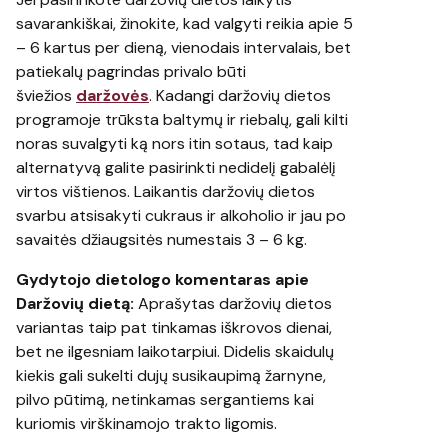
savarankiškai, žinokite, kad valgyti reikia apie 5
– 6 kartus per dieną, vienodais intervalais, bet
patiekalų pagrindas privalo būti
šviežios
daržovės
. Kadangi daržovių dietos
programoje trūksta baltymų ir riebalų, gali kilti
noras suvalgyti ką nors itin sotaus, tad kaip
alternatyvą galite pasirinkti nedidelį gabalėlį
virtos vištienos. Laikantis daržovių dietos
svarbu atsisakyti cukraus ir alkoholio ir jau po
savaitės džiaugsitės numestais 3 – 6 kg.
Gydytojo dietologo komentaras apie
Daržovių dietą:
Aprašytas daržovių dietos
variantas taip pat tinkamas iškrovos dienai,
bet ne ilgesniam laikotarpiui. Didelis skaidulų
kiekis gali sukelti dujų susikaupimą žarnyne,
pilvo pūtimą, netinkamas sergantiems kai
kuriomis virškinamojo trakto ligomis.