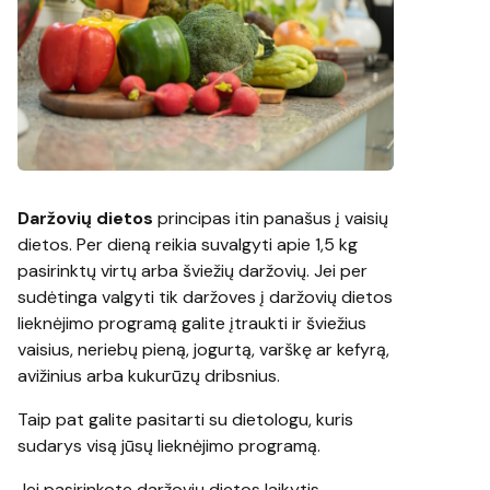
Daržovių dietos
principas itin panašus į vaisių
dietos. Per dieną reikia suvalgyti apie 1,5 kg
pasirinktų virtų arba šviežių daržovių. Jei per
sudėtinga valgyti tik daržoves į daržovių dietos
lieknėjimo programą galite įtraukti ir šviežius
vaisius, neriebų pieną, jogurtą, varškę ar kefyrą,
avižinius arba kukurūzų dribsnius.
Taip pat galite pasitarti su dietologu, kuris
sudarys visą jūsų lieknėjimo programą.
Jei pasirinkote daržovių dietos laikytis