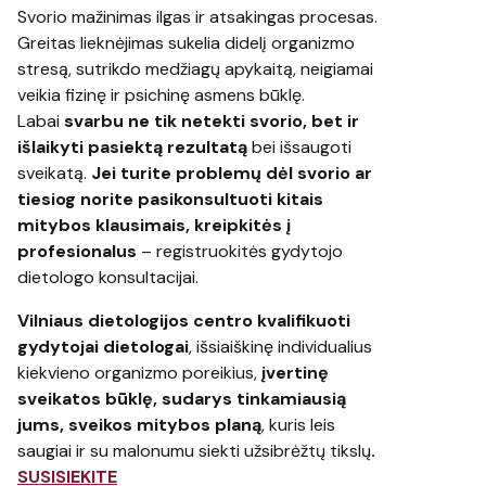
Svorio mažinimas ilgas ir atsakingas procesas.
Greitas lieknėjimas sukelia didelį organizmo
stresą, sutrikdo medžiagų apykaitą, neigiamai
veikia fizinę ir psichinę asmens būklę.
Labai
svarbu ne tik netekti svorio, bet ir
išlaikyti pasiektą rezultatą
bei išsaugoti
sveikatą.
Jei turite problemų dėl svorio ar
tiesiog norite pasikonsultuoti kitais
mitybos klausimais, kreipkitės į
profesionalus
– registruokitės gydytojo
dietologo konsultacijai.
Vilniaus dietologijos centro kvalifikuoti
gydytojai dietologai
, išsiaiškinę individualius
kiekvieno organizmo poreikius,
įvertinę
sveikatos būklę, sudarys tinkamiausią
jums, sveikos mitybos planą
, kuris leis
saugiai ir su malonumu siekti užsibrėžtų tikslų
.
SUSISIEKITE