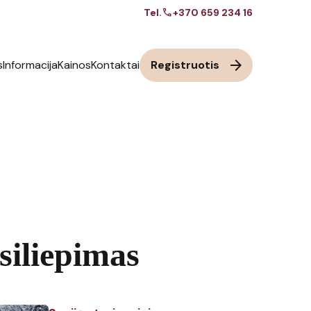
call
Tel.
+370 659 234 16
arrow_forward
s
Informacija
Kainos
Kontaktai
Registruotis
siliepimas