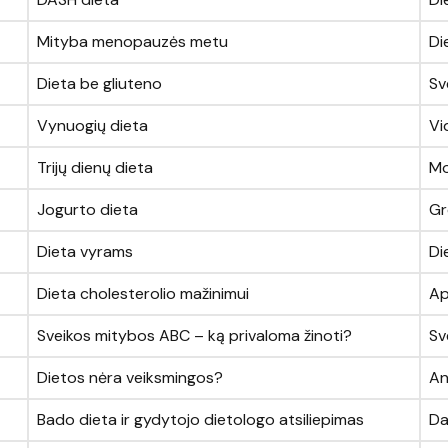
Mityba menopauzės metu
Di
Dieta be gliuteno
Sv
Vynuogių dieta
Vi
Trijų dienų dieta
Mo
Jogurto dieta
Gr
Dieta vyrams
Di
Dieta cholesterolio mažinimui
Ap
Sveikos mitybos ABC – ką privaloma žinoti?
Sv
Dietos nėra veiksmingos?
An
Bado dieta ir gydytojo dietologo atsiliepimas
Da