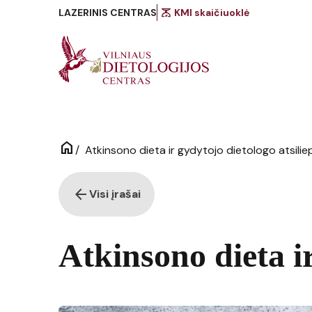
scale
LAZERINIS CENTRAS
KMI skaičiuoklė
home
/
Atkinsono dieta ir gydytojo dietologo atsili
arrow_back
Visi įrašai
Atkinsono dieta i