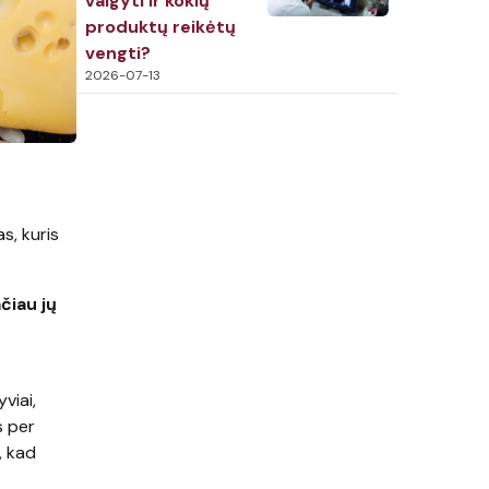
valgyti ir kokių
produktų reikėtų
vengti?
2026-07-13
s, kuris
čiau jų
viai,
s per
, kad