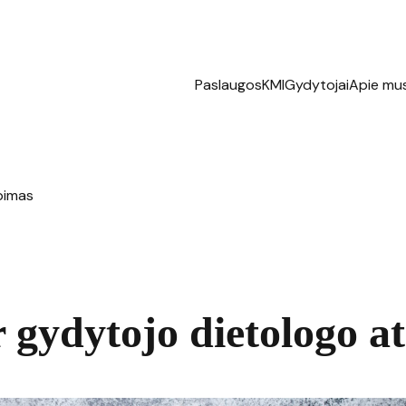
Paslaugos
KMI
Gydytojai
Apie mu
epimas
r gydytojo dietologo at