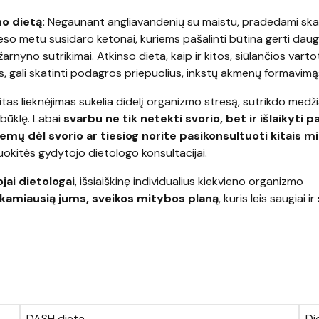
o dietą:
Negaunant angliavandenių su maistu, pradedami ska
ceso metu susidaro ketonai, kuriems pašalinti būtina gerti dau
arnyno sutrikimai. Atkinso dieta, kaip ir kitos, siūlančios varto
s, gali skatinti podagros priepuolius, inkstų akmenų formavimąs
itas lieknėjimas sukelia didelį organizmo stresą, sutrikdo medž
 būklę. Labai
svarbu ne tik netekti svorio, bet ir išlaikyti p
lemų dėl svorio ar tiesiog norite pasikonsultuoti kitais 
uokitės gydytojo dietologo konsultacijai.
jai dietologai
, išsiaiškinę individualius kiekvieno organizmo
nkamiausią jums, sveikos mitybos planą
, kuris leis saugiai ir
DASH dieta
Di