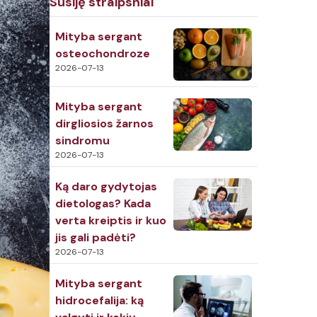
Susiję straipsniai
Mityba sergant
osteochondroze
2026-07-13
Mityba sergant
dirgliosios žarnos
sindromu
2026-07-13
Ką daro gydytojas
dietologas? Kada
verta kreiptis ir kuo
jis gali padėti?
2026-07-13
Mityba sergant
hidrocefalija: ką