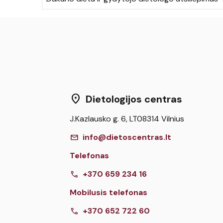
location_on
Dietologijos centras
J.Kazlausko g. 6, LT08314 Vilnius
mail
info@dietoscentras.lt
Telefonas
call
+370 659 234 16
Mobilusis telefonas
call
+370 652 722 60