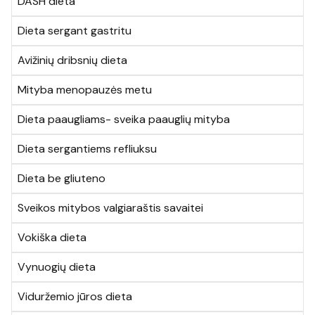
DASH dieta
Dieta sergant gastritu
Avižinių dribsnių dieta
Mityba menopauzės metu
Dieta paaugliams- sveika paauglių mityba
Dieta sergantiems refliuksu
Dieta be gliuteno
Sveikos mitybos valgiaraštis savaitei
Vokiška dieta
Vynuogių dieta
Viduržemio jūros dieta