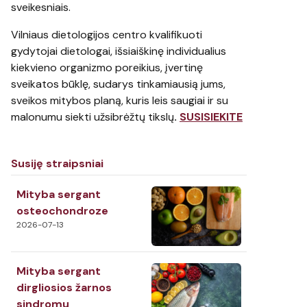
sveikesniais.
Vilniaus dietologijos centro kvalifikuoti
gydytojai dietologai, išsiaiškinę individualius
kiekvieno organizmo poreikius, įvertinę
sveikatos būklę, sudarys tinkamiausią jums,
sveikos mitybos planą, kuris leis saugiai ir su
malonumu siekti užsibrėžtų tikslų
.
SUSISIEKITE
Susiję straipsniai
Mityba sergant
osteochondroze
2026-07-13
Mityba sergant
dirgliosios žarnos
sindromu