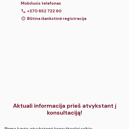
Mobilusis telefonas
call
+370 652 722 60
report
Būtina išankstinė registracija
Aktuali informacija prieš atvykstant į
konsultaciją!
Pirmą kartą atvykstant konsultacijai reikia: