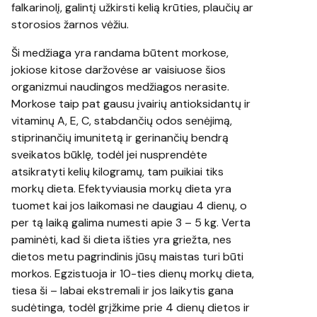
falkarinolį, galintį užkirsti kelią krūties, plaučių ar
storosios žarnos vėžiu.
Ši medžiaga yra randama būtent morkose,
jokiose kitose daržovėse ar vaisiuose šios
organizmui naudingos medžiagos nerasite.
Morkose taip pat gausu įvairių antioksidantų ir
vitaminų A, E, C, stabdančių odos senėjimą,
stiprinančių imunitetą ir gerinančių bendrą
sveikatos būklę, todėl jei nusprendėte
atsikratyti kelių kilogramų, tam puikiai tiks
morkų dieta. Efektyviausia morkų dieta yra
tuomet kai jos laikomasi ne daugiau 4 dienų, o
per tą laiką galima numesti apie 3 – 5 kg. Verta
paminėti, kad ši dieta išties yra griežta, nes
dietos metu pagrindinis jūsų maistas turi būti
morkos. Egzistuoja ir 10-ties dienų morkų dieta,
tiesa ši – labai ekstremali ir jos laikytis gana
sudėtinga, todėl grįžkime prie 4 dienų dietos ir