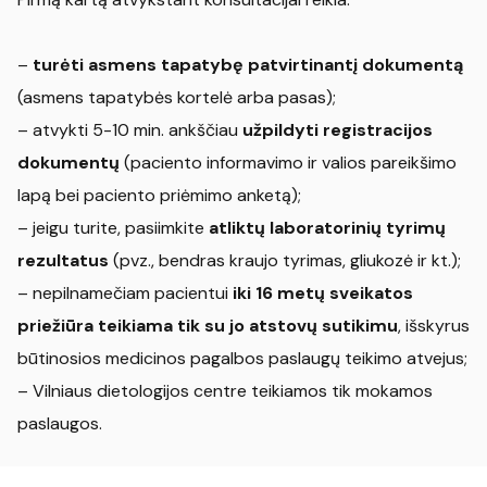
–
turėti asmens tapatybę patvirtinantį dokumentą
(asmens tapatybės kortelė arba pasas);
– atvykti 5-10 min. ankščiau
užpildyti registracijos
dokumentų
(paciento informavimo ir valios pareikšimo
lapą bei paciento priėmimo anketą);
– jeigu turite, pasiimkite
atliktų laboratorinių tyrimų
rezultatus
(pvz., bendras kraujo tyrimas, gliukozė ir kt.);
– nepilnamečiam pacientui
iki 16 metų sveikatos
priežiūra teikiama tik su jo atstovų sutikimu
, išskyrus
būtinosios medicinos pagalbos paslaugų teikimo atvejus;
– Vilniaus dietologijos centre teikiamos tik mokamos
paslaugos.