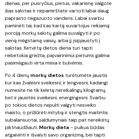
dienas, per pusryčius, pietus, vakarienę valgote
šias salotas ir nepamirštate vartoti labai daug
paprasto negazuoto vandens. Labai svarbu
paminėti tai, kad kas kartą suvartojus reikiamą
porciją morkų salotų galima suvalgyti ir po
vieną mėgstamą vaisių, arba jį įsipjaustyti į
salotas. Ketvirtą dietos diena turi tapti
nebetokia griežta, paįvairinimui pietums galima
pasimėgauti virta mėsa ir bulvėmis.
Po 4 dienų
morkų dietos
turėtumėte jaustis
kur kas žvalesni sveikesni, ir lengvesni, kadangi
numesite ne tik keletą nereikalingų kilogramų,
bet ir jausitės sveikesni, energingesni. Svarbu
po tokios dietos nepulti valgyti nesveiko
maisto, o prižiūrėti mitybą ir stengtis maitintis
subalansuotai, saldumynais taip pat nereikėtų
piktnaudžiauti.
Morkų dieta
– puikus būdas
atgaivinti ir išvalyti savo organizmą, bei tapti