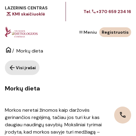
LAZERINIS CENTRAS
call
Tel.
+370 659 234 16
scale
KMI skaičiuoklė
menu
Meniu
Registruotis
home
/
Morkų dieta
arrow_back
Visi įrašai
Morkų dieta
Morkos neretai žinomos kaip daržovės
call
gerinančios regėjimą, tačiau jos turi kur kas
daugiau naudingų savybių. Moksliniai tyrimai
įrodyta, kad morkos savyje turi medžiagą –