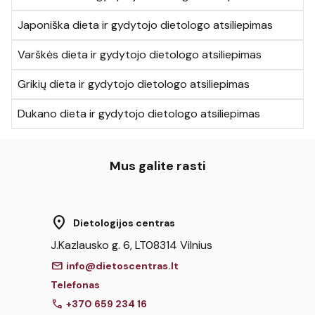
Japoniška dieta ir gydytojo dietologo atsiliepimas
Varškės dieta ir gydytojo dietologo atsiliepimas
Grikių dieta ir gydytojo dietologo atsiliepimas
Dukano dieta ir gydytojo dietologo atsiliepimas
Mus galite rasti
location_on
Dietologijos centras
J.Kazlausko g. 6, LT08314 Vilnius
mail
info@dietoscentras.lt
Telefonas
call
+370 659 234 16