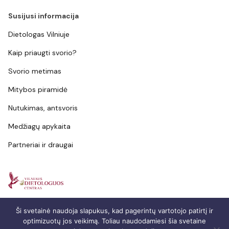
Susijusi informacija
Dietologas Vilniuje
Kaip priaugti svorio?
Svorio metimas
Mitybos piramidė
Nutukimas, antsvoris
Medžiagų apykaita
Partneriai ir draugai
© 2026 Vilniaus Dietotologijos centras. All rights reserved
Ši svetainė naudoja slapukus, kad pagerintų vartotojo patirtį ir
optimizuotų jos veikimą. Toliau naudodamiesi šia svetaine