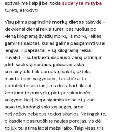
apžvelkime kaip ji bei tokia
sudaryta mityba
turėtų atrodyti.
Visų pirma pagrindinė
morkų dietos
taisyklė –
kiekvienai dienai reikia turėti pasiruošus po
vieną kilogramą šviežių morkų. Iš morkų reikės
gamintis salotas, kurias galima pasigaminti visai
lengvai ir paprastai. Visą kilogramą reikia
nuvalyti ir sutarkuoti, išspausti vieną citriną, ir
įdėti šaukštą medaus, galiausiai viską
sumaišyti. Iš tiek paruoštų salotų užteks
maisto trims valgymams, todėl iškarto
padalinkite salotas į tris dalis, kad tiksliai
žinotumėte pusryčių, pietų ir vakarienės
valgymo kiekį. Neprisigaminkite salotų visai
savaitei, kadangi salotos suges, arba
nešviežios nebebus tokios skanios. Netingėkite,
o kasdien pasiruoškite naujas porcijas, vis dėl
to juk tai atima labai mažai laiko. Taigi visas tris