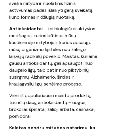
sveika mityba ir nuolatinis fizinis
aktyvumas padės išlaikyti gerą sveikatą,
kūno formas ir džiugią nuotaiką.
Antioksidantai
– tai biologiškai aktyvios
medžiagos, kurios būtinos mūsų
kasdieninėje mityboje ir kurios apsaugo
mūsų organizmo ląsteles nuo žalingo
laisvųjų radikalų poveikio. Maistas, kuriame
gausu antioksidantų, gali apsaugoti nuo
daugelio ligų, taip pat ir nuo piktybinių
susirgimų, Alzhaimerio, širdies ir
kraujagyslių ligų, senėjimo proceso.
Vieni iš populiariausių maisto produktų,
turinčių daug antioksidantų – uogos,
brokoliai, špinatai, žalioji arbata, česnakai,
pomidorai.
Keletas bendrų mitybos patarimų, ką