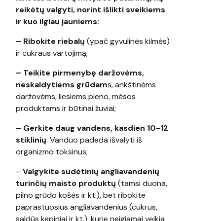
reikėtų valgyti, norint išlikti sveikiems
ir kuo ilgiau jauniems:
– Ribokite riebalų
(ypač gyvulinės kilmės)
ir cukraus vartojimą;
– Teikite pirmenybę daržovėms,
neskaldytiems grūdam
s, ankštinėms
daržovėms, liesiems pieno, mėsos
produktams ir būtinai žuviai;
– Gerkite daug vandens, kasdien 10-12
stiklinių
. Vanduo padeda išvalyti iš
organizmo toksinus;
–
Valgykite sudėtinių angliavandenių
turinčių maisto produktų
(tamsi duona,
pilno grūdo košės ir kt.), bet ribokite
paprastuosius angliavandenius (cukrus,
saldūs kepiniai ir kt.), kurie neigiamai veikia