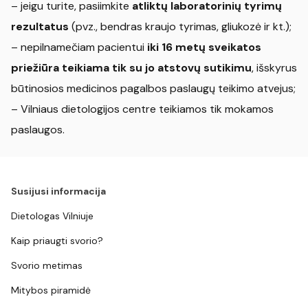
– jeigu turite, pasiimkite
atliktų laboratorinių tyrimų
rezultatus
(pvz., bendras kraujo tyrimas, gliukozė ir kt.);
– nepilnamečiam pacientui
iki 16 metų sveikatos
priežiūra teikiama tik su jo atstovų sutikimu
, išskyrus
būtinosios medicinos pagalbos paslaugų teikimo atvejus;
– Vilniaus dietologijos centre teikiamos tik mokamos
paslaugos.
Susijusi informacija
Dietologas Vilniuje
Kaip priaugti svorio?
Svorio metimas
Mitybos piramidė