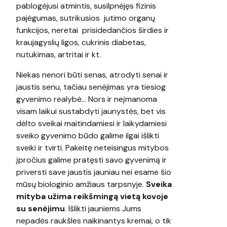
pablogėjusi atmintis, susilpnėjęs fizinis
pajėgumas, sutrikusios jutimo organų
funkcijos, neretai prisidedančios širdies ir
kraujagyslių ligos, cukrinis diabetas,
nutukimas, artritai ir kt.
Niekas nenori būti senas, atrodyti senai ir
jaustis senu, tačiau senėjimas yra tiesiog
gyvenimo realybė… Nors ir neįmanoma
visam laikui sustabdyti jaunystės, bet vis
dėlto sveikai maitindamiesi ir laikydamiesi
sveiko gyvenimo būdo galime ilgai išlikti
sveiki ir tvirti. Pakeitę neteisingus mitybos
įpročius galime pratęsti savo gyvenimą ir
priversti save jaustis jauniau nei esame šio
mūsų biologinio amžiaus tarpsnyje.
Sveika
mityba užima reikšmingą vietą kovoje
su senėjimu
. Išlikti jauniems Jums
nepadės raukšles naikinantys kremai, o tik