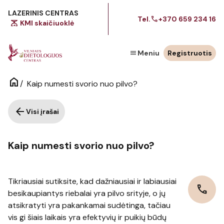
LAZERINIS CENTRAS
call
Tel.
+370 659 234 16
scale
KMI skaičiuoklė
menu
Meniu
Registruotis
home
/
Kaip numesti svorio nuo pilvo?
arrow_back
Visi įrašai
Kaip numesti svorio nuo pilvo?
Tikriausiai sutiksite, kad dažniausiai ir labiausiai
call
besikaupiantys riebalai yra pilvo srityje, o jų
atsikratyti yra pakankamai sudėtinga, tačiau
vis gi šiais laikais yra efektyvių ir puikių būdų