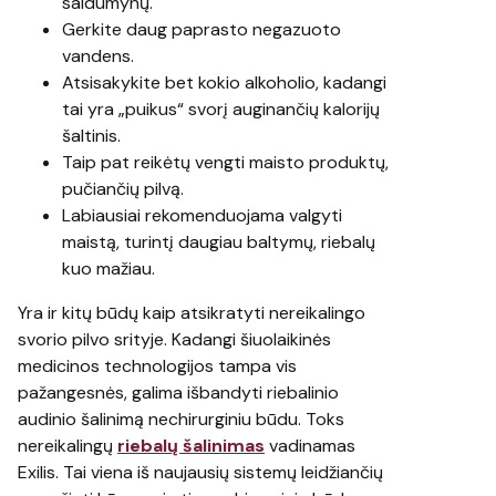
saldumynų.
Gerkite daug paprasto negazuoto
vandens.
Atsisakykite bet kokio alkoholio, kadangi
tai yra „puikus“ svorį auginančių kalorijų
šaltinis.
Taip pat reikėtų vengti maisto produktų,
pučiančių pilvą.
Labiausiai rekomenduojama valgyti
maistą, turintį daugiau baltymų, riebalų
kuo mažiau.
Yra ir kitų būdų kaip atsikratyti nereikalingo
svorio pilvo srityje. Kadangi šiuolaikinės
medicinos technologijos tampa vis
pažangesnės, galima išbandyti riebalinio
audinio šalinimą nechirurginiu būdu. Toks
nereikalingų
riebalų šalinimas
vadinamas
Exilis. Tai viena iš naujausių sistemų leidžiančių