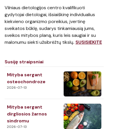
Vilniaus dietologijos centro kvalifikuoti
gydytojai dietologai, išsiaiškinę individualius
kiekvieno organizmo poreikius, įvertinę
sveikatos būklę, sudarys tinkamiausią jums,
sveikos mitybos planą, kuris leis saugiai ir su
malonumu siekti užsibrėžtų tikslų
.
SUSISIEKITE
Susiję straipsniai
Mityba sergant
osteochondroze
2026-07-13
Mityba sergant
dirgliosios žarnos
sindromu
2026-07-13