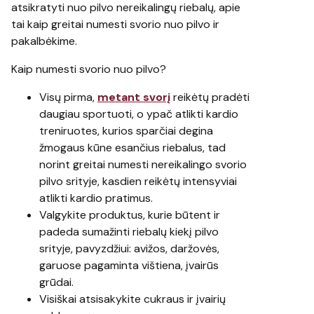
atsikratyti nuo pilvo nereikalingų riebalų, apie
tai kaip greitai numesti svorio nuo pilvo ir
pakalbėkime.
Kaip numesti svorio nuo pilvo?
Visų pirma,
metant svorį
reikėtų pradėti
daugiau sportuoti, o ypač atlikti kardio
treniruotes, kurios sparčiai degina
žmogaus kūne esančius riebalus, tad
norint greitai numesti nereikalingo svorio
pilvo srityje, kasdien reikėtų intensyviai
atlikti kardio pratimus.
Valgykite produktus, kurie būtent ir
padeda sumažinti riebalų kiekį pilvo
srityje, pavyzdžiui: avižos, daržovės,
garuose pagaminta vištiena, įvairūs
grūdai.
Visiškai atsisakykite cukraus ir įvairių