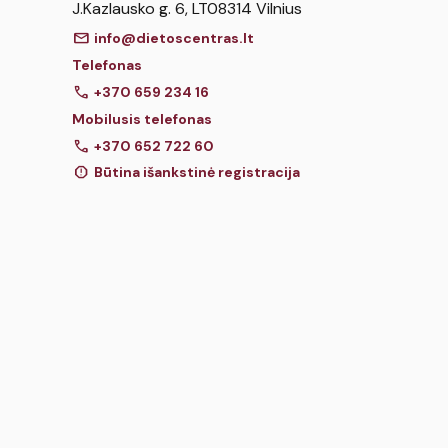
J.Kazlausko g. 6, LT08314 Vilnius
mail
info@dietoscentras.lt
Telefonas
call
+370 659 234 16
Mobilusis telefonas
call
+370 652 722 60
report
Būtina išankstinė registracija