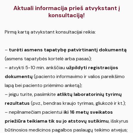
Aktuali informacija prieš atvykstant į
konsultaciją!
Pirmą kartą atvykstant konsultacijai reikia:
–
turėti asmens tapatybę patvirtinantį dokumentą
(asmens tapatybės kortelė arba pasas);
– atvykti 5-10 min. ankščiau
užpildyti registracijos
dokumentų
(paciento informavimo ir valios pareikšimo
lapą bei paciento priėmimo anketą);
– jeigu turite, pasiimkite
atliktų laboratorinių tyrimų
rezultatus
(pvz., bendras kraujo tyrimas, gliukozė ir kt.);
– nepilnamečiam pacientui
iki 16 metų sveikatos
priežiūra teikiama tik su jo atstovų sutikimu
, išskyrus
būtinosios medicinos pagalbos paslaugų teikimo atvejus;