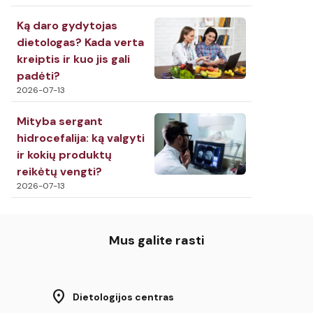
Ką daro gydytojas
dietologas? Kada verta
kreiptis ir kuo jis gali
padėti?
2026-07-13
Mityba sergant
hidrocefalija: ką valgyti
ir kokių produktų
reikėtų vengti?
2026-07-13
Mus galite rasti
location_on
Dietologijos centras