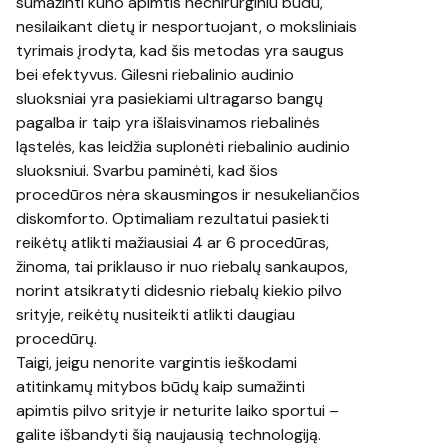
sumažinti kūno apimtis nechirurginiu būdu,
nesilaikant dietų ir nesportuojant, o moksliniais
tyrimais įrodyta, kad šis metodas yra saugus
bei efektyvus. Gilesni riebalinio audinio
sluoksniai yra pasiekiami ultragarso bangų
pagalba ir taip yra išlaisvinamos riebalinės
ląstelės, kas leidžia suplonėti riebalinio audinio
sluoksniui. Svarbu paminėti, kad šios
procedūros nėra skausmingos ir nesukeliančios
diskomforto. Optimaliam rezultatui pasiekti
reikėtų atlikti mažiausiai 4 ar 6 procedūras,
žinoma, tai priklauso ir nuo riebalų sankaupos,
norint atsikratyti didesnio riebalų kiekio pilvo
srityje, reikėtų nusiteikti atlikti daugiau
procedūrų.
Taigi, jeigu nenorite vargintis ieškodami
atitinkamų mitybos būdų kaip sumažinti
apimtis pilvo srityje ir neturite laiko sportui –
galite išbandyti šią naujausią technologiją.