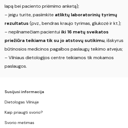
lapą bei paciento priėmimo anketą);
– jeigu turite, pasiimkite
atliktų laboratorinių tyrimų
rezultatus
(pvz., bendras kraujo tyrimas, gliukozė ir kt.);
– nepilnamečiam pacientui
iki 16 metų sveikatos
priežiūra teikiama tik su jo atstovų sutikimu
, išskyrus
būtinosios medicinos pagalbos paslaugų teikimo atvejus;
– Vilniaus dietologijos centre teikiamos tik mokamos
paslaugos.
Susijusi informacija
Dietologas Vilniuje
Kaip priaugti svorio?
Svorio metimas