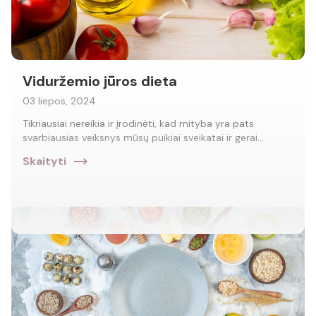
Viduržemio jūros dieta
03 liepos, 2024
Tikriausiai nereikia ir įrodinėti, kad mityba yra pats
svarbiausias veiksnys mūsų puikiai sveikatai ir gerai…
trending_flat
Skaityti