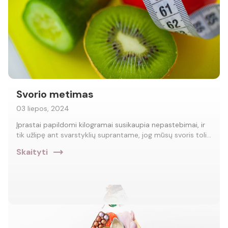
Svorio metimas
03 liepos, 2024
Įprastai papildomi kilogramai susikaupia nepastebimai, ir
tik užlipę ant svarstyklių suprantame, jog mūsų svoris toli…
trending_flat
Skaityti