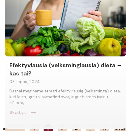
Efektyviausia (veiksmingiausia) dieta –
kas tai?
03 liepos, 2024
Dažnai mėginame atrasti efektyviausią (veiksmingą) dietą,
kuri leistų greitai sumažinti svorį ir griebiamės įvairių
siūlomų…
trending_flat
Skaityti
«
1
2
3
4
…
11
Kitas