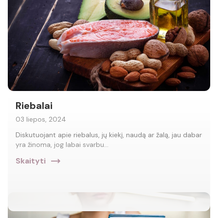
Riebalai
03 liepos, 2024
Diskutuojant apie riebalus, jų kiekį, naudą ar žalą, jau dabar
yra žinoma, jog labai svarbu…
trending_flat
Skaityti