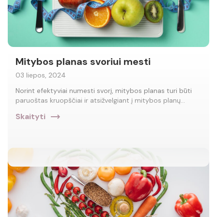
Mitybos planas svoriui mesti
03 liepos, 2024
Norint efektyviai numesti svorį, mitybos planas turi būti
paruoštas kruopščiai ir atsižvelgiant į mitybos planų…
trending_flat
Skaityti