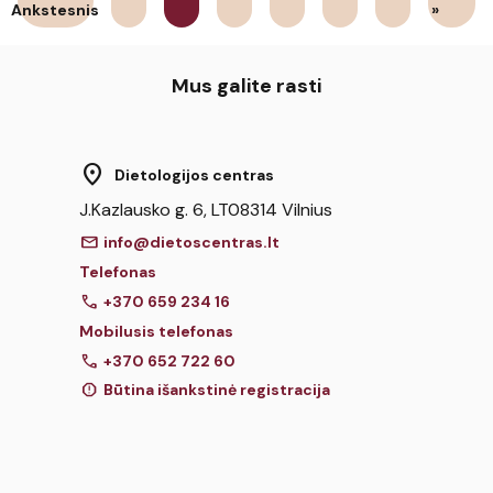
Ankstesnis
»
Mus galite rasti
location_on
Dietologijos centras
J.Kazlausko g. 6, LT08314 Vilnius
mail
info@dietoscentras.lt
Telefonas
call
+370 659 234 16
Mobilusis telefonas
call
+370 652 722 60
report
Būtina išankstinė registracija