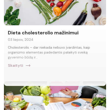
Dieta cholesterolio mažinimui
03 liepos, 2024
Cholesterolis – dar niekada nebuvo įvardintas, kaip
organizmo elementas padedantis palaikyti sveiką
gyvenimo būdą ir…
trending_flat
Skaityti