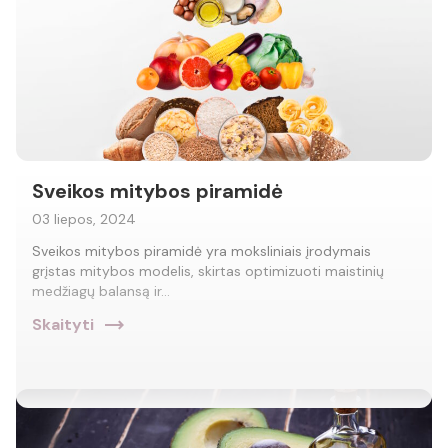
Sveikos mitybos piramidė
03 liepos, 2024
Sveikos mitybos piramidė yra moksliniais įrodymais
grįstas mitybos modelis, skirtas optimizuoti maistinių
medžiagų balansą ir…
trending_flat
Skaityti