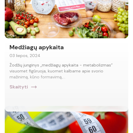
Medžiagų apykaita
03 liepos, 2024
Žodžių junginys „medžiagų apykaita - metabolizmas“
visuomet figūruoja, kuomet kalbame apie svorio
mažinimą, kūno formavimą,…
trending_flat
Skaityti