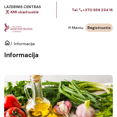
LAZERINIS CENTRAS
call
Tel.
+370 659 234 16
scale
KMI skaičiuoklė
menu
Meniu
Registruotis
home
/
Informacija
Informacija