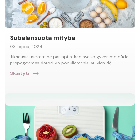
Subalansuota mityba
03 liepos, 2024
Tikriausiai niekam ne paslaptis, kad sveiko gyvenimo būdo
propagavimas darosi vis populiaresnis jau vien dėl…
trending_flat
Skaityti