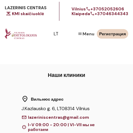
LAZERINIS CENTRAS
call
Vilnius
+37052052606
scale
call
KMI skaičiuoklė
Klaipeda
+37046344343
LT
menu
Menu
Регистрация
Наши клиники
location_on
Вильнюс адрес
J.Kazlausko g. 6, LT08314 Vilnius
mail
lazeriniscentras@gmail.com
I-V 09:00 - 20:00 | VI-VII мы не
report
работаем